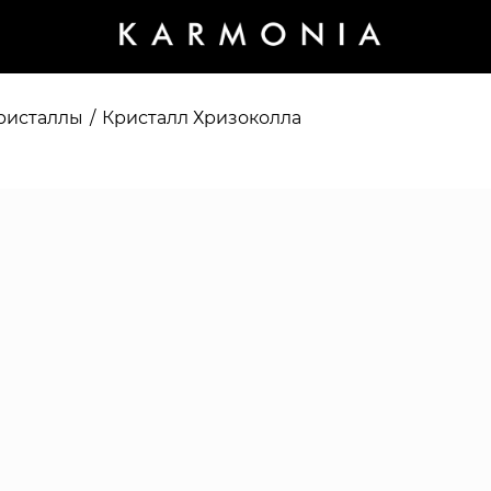
ристаллы
/
Кристалл Хризоколла