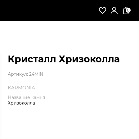
0
Кристалл Хризоколла
Артикул:
24MIN
KARMONIA
Название камня
Хризоколла